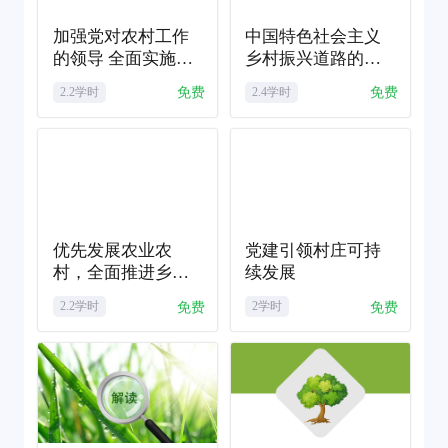
加强党对农村工作
中国特色社会主义
的领导 全面实施乡
乡村振兴道路的法
村振兴战略——学
治保障——《乡村
免费
免费
2.2学时
2.4学时
习《中国共产党农
振兴促进法》解读
村工作条例》心得
体会
优先发展农业农
党建引领村庄可持
村，全面推进乡村
续发展
振兴
免费
免费
2.2学时
2学时