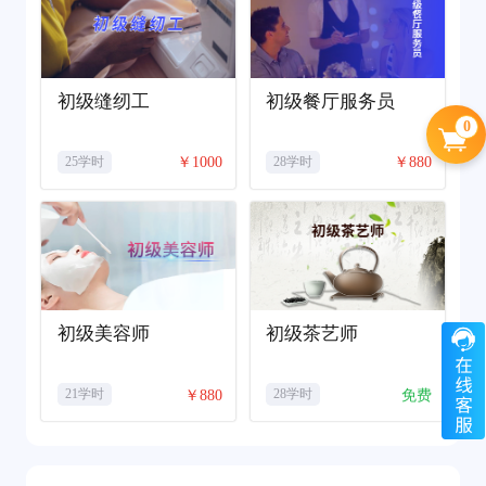
初级缝纫工
初级餐厅服务员
0
￥1000
￥880
25学时
28学时
初级美容师
初级茶艺师
￥880
免费
21学时
28学时